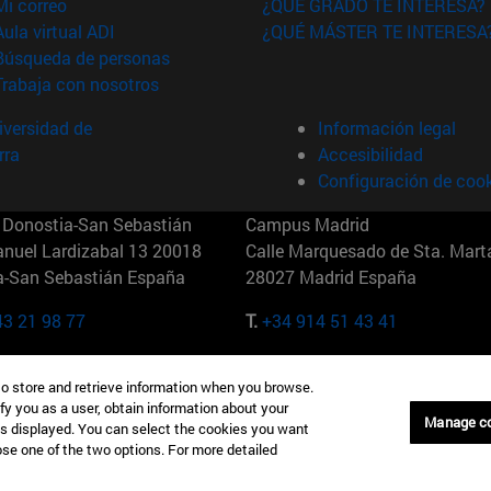
(abre en nueva ventana)
Mi correo
¿QUÉ GRADO TE INTERESA?
(abre en nueva ventana)
Aula virtual ADI
¿QUÉ MÁSTER TE INTERESA
(abre en nueva ventana)
Búsqueda de personas
(abre en nueva ventana)
Trabaja con nosotros
versidad de
Información legal
rra
Accesibilidad
Configuración de coo
Donostia-San Sebastián
Campus Madrid
anuel Lardizabal 13 20018
Calle Marquesado de Sta. Marta
a-San Sebastián España
28027 Madrid España
43 21 98 77
T.
+34 914 51 43 41
Nueva York (IESE)
Campus Munich (IESE)
to store and retrieve information when you browse.
7th St 10019-2201 Nueva York
Maria-Theresia-Straße 15 8167
fy you as a user, obtain information about your
Múnich Alemania
Manage c
is displayed. You can select the cookies you want
oose one of the two options. For more detailed
6 346 8850
T.
+49 89 24209790