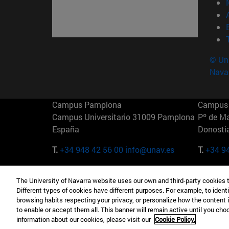
© Uni
Nava
Campus Pamplona
Campus 
Campus Universitario 31009 Pamplona
Pº de M
España
Donosti
T.
+34 948 42 56 00
info@unav.es
T.
+34 9
Campus Madrid (IESE)
Campus 
The University of Navarra website uses our own and third-party cookies 
Camino del Cerro Águila 3 28023
165 W 5
Different types of cookies have different purposes. For example, to identi
Madrid España
EE.UU
browsing habits respecting your privacy, or personalize how the content 
to enable or accept them all. This banner will remain active until you ch
T.
+34 912 11 30 00
T.
+1 64
information about our cookies, please visit our
Cookie Policy.