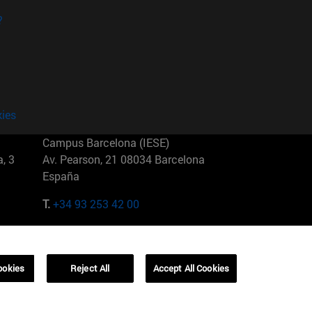
?
kies
Campus Barcelona (IESE)
, 3
Av. Pearson, 21 08034 Barcelona
España
T.
+34 93 253 42 00
Campus Sao Paulo (IESE)
5
Rua Martiniano de Carvalho, 573
01321001 Bela Vista Brasil
ookies
Reject All
Accept All Cookies
T.
+55 11 3177-8300