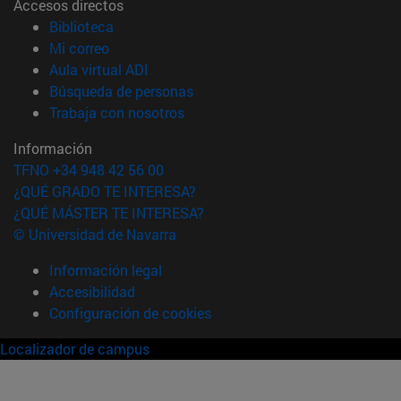
Accesos directos
(abre en nueva ventana)
Biblioteca
(abre en nueva ventana)
Mi correo
(abre en nueva ventana)
Aula virtual ADI
(abre en nueva ventana)
Búsqueda de personas
(abre en nueva ventana)
Trabaja con nosotros
Información
TFNO +34 948 42 56 00
¿QUÉ GRADO TE INTERESA?
¿QUÉ MÁSTER TE INTERESA?
© Universidad de Navarra
Información legal
Accesibilidad
Configuración de cookies
Localizador de campus