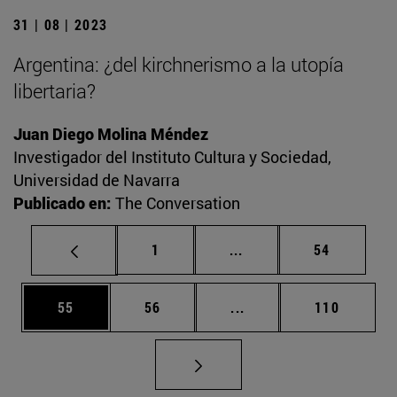
31 | 08 | 2023
Argentina: ¿del kirchnerismo a la utopía
libertaria?
Juan Diego Molina Méndez
Investigador del Instituto Cultura y Sociedad,
Universidad de Navarra
Publicado en:
The Conversation
Página
Páginas intermedias Us
Página
1
...
54
Página
Página
Páginas intermedias U
Página
55
56
...
110