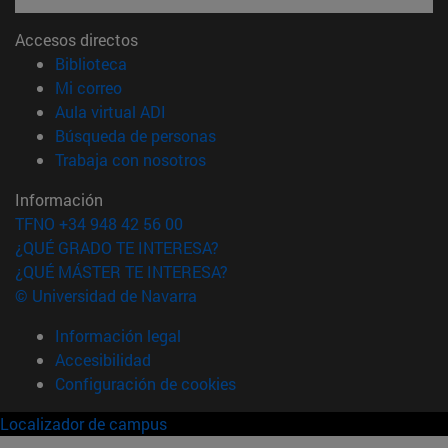
Accesos directos
(abre en nueva ventana)
Biblioteca
(abre en nueva ventana)
Mi correo
(abre en nueva ventana)
Aula virtual ADI
(abre en nueva ventana)
Búsqueda de personas
(abre en nueva ventana)
Trabaja con nosotros
Información
TFNO +34 948 42 56 00
¿QUÉ GRADO TE INTERESA?
¿QUÉ MÁSTER TE INTERESA?
© Universidad de Navarra
Información legal
Accesibilidad
Configuración de cookies
Localizador de campus