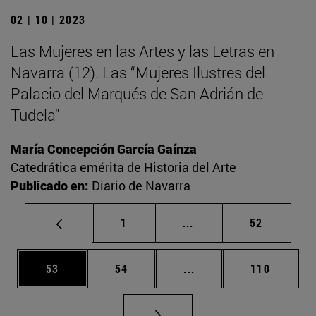
02 | 10 | 2023
Las Mujeres en las Artes y las Letras en
Navarra (12). Las “Mujeres Ilustres del
Palacio del Marqués de San Adrián de
Tudela"
María Concepción García Gaínza
Catedrática emérita de Historia del Arte
Publicado en:
Diario de Navarra
Página
Páginas intermedias Us
Página
1
...
52
Página
Página
Páginas intermedias U
Página
53
54
...
110