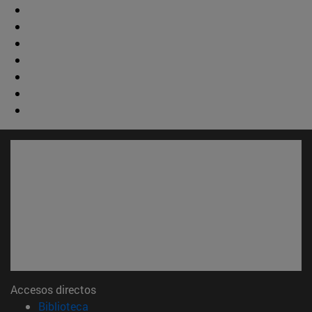
Accesos directos
(abre en nueva ventana)
Biblioteca