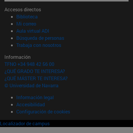
Accesos directos
(abre en nueva ventana)
Biblioteca
(abre en nueva ventana)
Mi correo
(abre en nueva ventana)
Aula virtual ADI
(abre en nueva ventana)
Búsqueda de personas
(abre en nueva ventana)
Trabaja con nosotros
Información
TFNO +34 948 42 56 00
¿QUÉ GRADO TE INTERESA?
¿QUÉ MÁSTER TE INTERESA?
© Universidad de Navarra
Información legal
Accesibilidad
Configuración de cookies
Localizador de campus