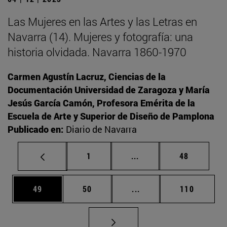
Las Mujeres en las Artes y las Letras en
Navarra (14). Mujeres y fotografía: una
historia olvidada. Navarra 1860-1970
Carmen Agustín Lacruz, Ciencias de la
Documentación Universidad de Zaragoza y María
Jesús García Camón, Profesora Emérita de la
Escuela de Arte y Superior de Diseño de Pamplona
Publicado en:
Diario de Navarra
Página
Páginas intermedias Us
Página
1
...
48
Página
Página
Páginas intermedias U
Página
49
50
...
110