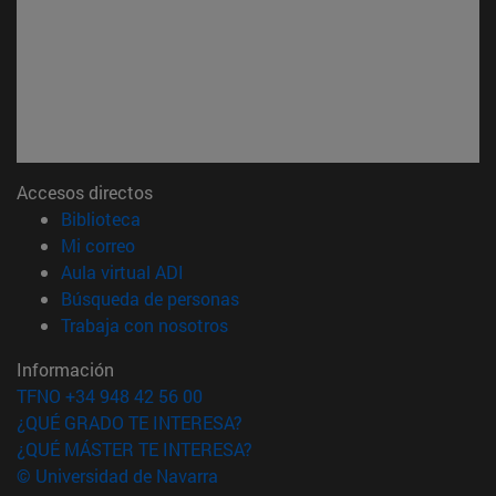
Accesos directos
(abre en nueva ventana)
Biblioteca
(abre en nueva ventana)
Mi correo
(abre en nueva ventana)
Aula virtual ADI
(abre en nueva ventana)
Búsqueda de personas
(abre en nueva ventana)
Trabaja con nosotros
Información
TFNO +34 948 42 56 00
¿QUÉ GRADO TE INTERESA?
¿QUÉ MÁSTER TE INTERESA?
© Universidad de Navarra