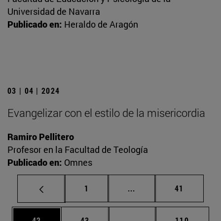
Universidad de Navarra
Publicado en:
Heraldo de Aragón
03 | 04 | 2024
Evangelizar con el estilo de la misericordia
Ramiro Pellitero
Profesor en la Facultad de Teología
Publicado en:
Omnes
Página
Páginas intermedias Us
Página
1
...
41
Página
Página
Páginas intermedias U
Página
42
43
...
110