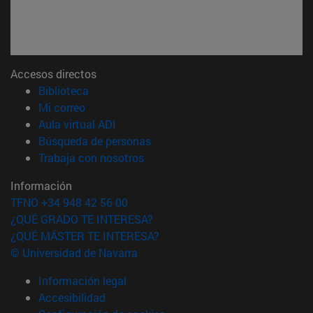
Accesos directos
(abre en nueva ventana)
Biblioteca
(abre en nueva ventana)
Mi correo
(abre en nueva ventana)
Aula virtual ADI
(abre en nueva ventana)
Búsqueda de personas
(abre en nueva ventana)
Trabaja con nosotros
Información
TFNO +34 948 42 56 00
¿QUÉ GRADO TE INTERESA?
¿QUÉ MÁSTER TE INTERESA?
© Universidad de Navarra
Información legal
Accesibilidad