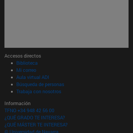
Accesos directos
(abre en nueva ventana)
Biblioteca
(abre en nueva ventana)
Mi correo
(abre en nueva ventana)
Aula virtual ADI
(abre en nueva ventana)
Búsqueda de personas
(abre en nueva ventana)
Trabaja con nosotros
Información
TFNO +34 948 42 56 00
¿QUÉ GRADO TE INTERESA?
¿QUÉ MÁSTER TE INTERESA?
© Universidad de Navarra