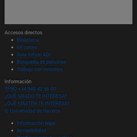
Accesos directos
(abre en nueva ventana)
Biblioteca
(abre en nueva ventana)
Mi correo
(abre en nueva ventana)
Aula virtual ADI
(abre en nueva ventana)
Búsqueda de personas
(abre en nueva ventana)
Trabaja con nosotros
Información
TFNO +34 948 42 56 00
¿QUÉ GRADO TE INTERESA?
¿QUÉ MÁSTER TE INTERESA?
© Universidad de Navarra
Información legal
Accesibilidad