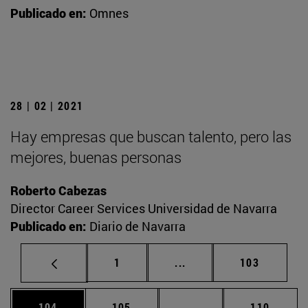
Publicado en:
Omnes
28 | 02 | 2021
Hay empresas que buscan talento, pero las
mejores, buenas personas
Roberto Cabezas
Director Career Services Universidad de Navarra
Publicado en:
Diario de Navarra
Página
Páginas intermedias Us
Página
1
...
103
Página
Página
Páginas intermedias 
Página
104
105
...
110