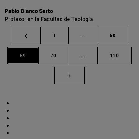
Pablo Blanco Sarto
Profesor en la Facultad de Teología
Página
Páginas intermedias Us
Página
1
...
68
Página
Página
Páginas intermedias U
Página
69
70
...
110