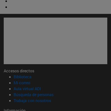
Accesos directos
(abre en nueva ventana)
Biblioteca
(abre en nueva ventana)
Mi correo
(abre en nueva ventana)
Aula virtual ADI
(abre en nueva ventana)
Búsqueda de personas
(abre en nueva ventana)
Trabaja con nosotros
Información