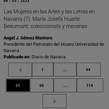
06 | 03 | 2023
Las Mujeres en las Artes y las Letras en
Navarra (7). María Josefa Huarte
Beaumont: coleccionista y mecenas
Angel J. Gómez Montoro
Presidente del Patronato del Museo Universidad de
Navarra
Publicado en:
Diario de Navarra
Página
Páginas intermedias Us
Página
1
...
64
Página
Página
Páginas intermedias U
Página
65
66
...
110