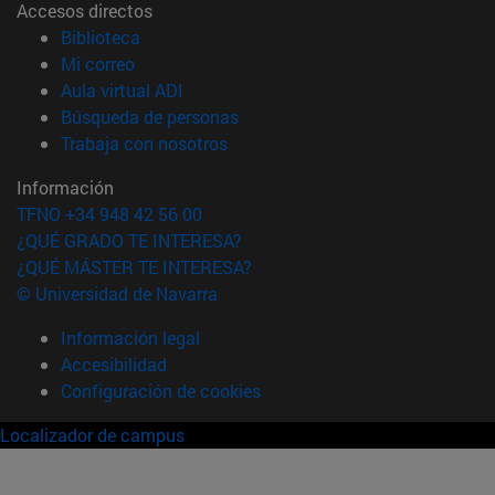
Accesos directos
(abre en nueva ventana)
Biblioteca
(abre en nueva ventana)
Mi correo
(abre en nueva ventana)
Aula virtual ADI
(abre en nueva ventana)
Búsqueda de personas
(abre en nueva ventana)
Trabaja con nosotros
Información
TFNO +34 948 42 56 00
¿QUÉ GRADO TE INTERESA?
¿QUÉ MÁSTER TE INTERESA?
© Universidad de Navarra
Información legal
Accesibilidad
Configuración de cookies
Localizador de campus