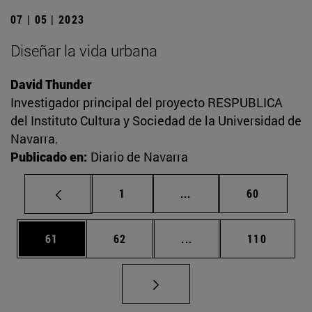
07 | 05 | 2023
Diseñar la vida urbana
David Thunder
Investigador principal del proyecto RESPUBLICA
del Instituto Cultura y Sociedad de la Universidad de
Navarra.
Publicado en:
Diario de Navarra
Página
Páginas intermedias Us
Página
1
...
60
Página
Página
Páginas intermedias U
Página
61
62
...
110