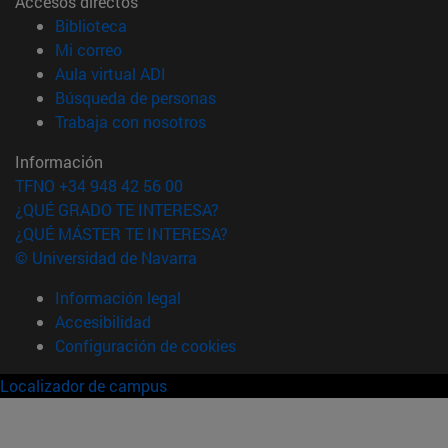
Accesos directos
(abre en nueva ventana)
Biblioteca
(abre en nueva ventana)
Mi correo
(abre en nueva ventana)
Aula virtual ADI
(abre en nueva ventana)
Búsqueda de personas
(abre en nueva ventana)
Trabaja con nosotros
Información
TFNO +34 948 42 56 00
¿QUÉ GRADO TE INTERESA?
¿QUÉ MÁSTER TE INTERESA?
© Universidad de Navarra
Información legal
Accesibilidad
Configuración de cookies
Localizador de campus