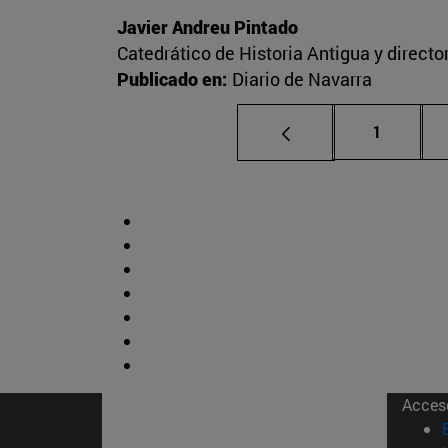
Javier Andreu Pintado
Catedrático de Historia Antigua y direct
Publicado en:
Diario de Navarra
Página
1
Acces