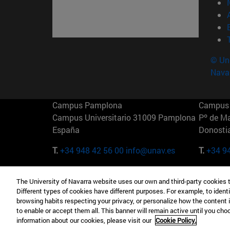
© Uni
Nava
Campus Pamplona
Campus 
Campus Universitario 31009 Pamplona
Pº de M
España
Donosti
T.
+34 948 42 56 00
info@unav.es
T.
+34 9
Campus Madrid (IESE)
Campus 
The University of Navarra website uses our own and third-party cookies 
Camino del Cerro Águila 3 28023
165 W 5
Different types of cookies have different purposes. For example, to identi
Madrid España
EE.UU
browsing habits respecting your privacy, or personalize how the content 
to enable or accept them all. This banner will remain active until you ch
T.
+34 912 11 30 00
T.
+1 64
information about our cookies, please visit our
Cookie Policy.