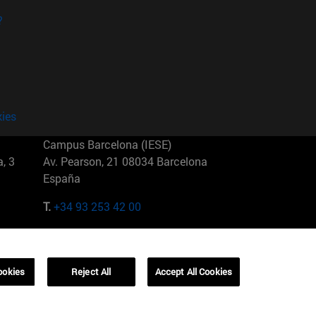
?
kies
Campus Barcelona (IESE)
, 3
Av. Pearson, 21 08034 Barcelona
España
T.
+34 93 253 42 00
Campus Sao Paulo (IESE)
5
Rua Martiniano de Carvalho, 573
01321001 Bela Vista Brasil
ookies
Reject All
Accept All Cookies
T.
+55 11 3177-8300