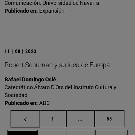
Comunicación. Universidad de Navarra
Publicado en:
Expansión
11 | 08 | 2023
Robert Schuman y su idea de Europa
Rafael Domingo Oslé
Catedrático Álvaro D'Ors del Instituto Cultura y
Sociedad
Publicado en:
ABC
Página
Páginas intermedias Us
Página
1
...
55