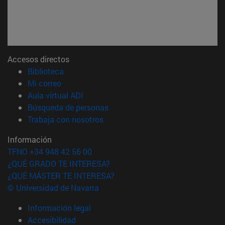
Accesos directos
(abre en nueva ventana)
Biblioteca
(abre en nueva ventana)
Mi correo
(abre en nueva ventana)
Aula virtual ADI
(abre en nueva ventana)
Búsqueda de personas
(abre en nueva ventana)
Trabaja con nosotros
Información
TFNO +34 948 42 56 00
¿QUÉ GRADO TE INTERESA?
¿QUÉ MÁSTER TE INTERESA?
© Universidad de Navarra
Información legal
Accesibilidad