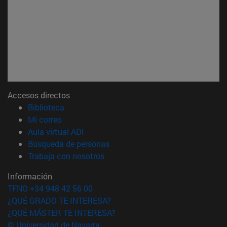
Accesos directos
(abre en nueva ventana)
Biblioteca
(abre en nueva ventana)
Mi correo
(abre en nueva ventana)
Aula virtual ADI
(abre en nueva ventana)
Búsqueda de personas
(abre en nueva ventana)
Trabaja con nosotros
Información
TFNO +34 948 42 56 00
¿QUÉ GRADO TE INTERESA?
¿QUÉ MÁSTER TE INTERESA?
© Universidad de Navarra