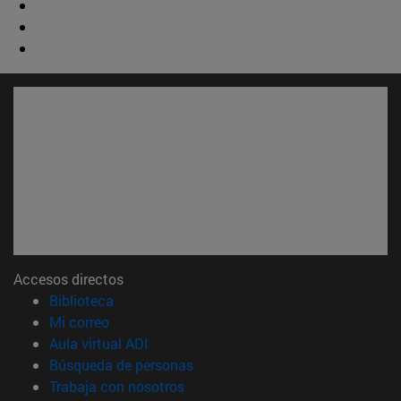
Accesos directos
(abre en nueva ventana)
Biblioteca
(abre en nueva ventana)
Mi correo
(abre en nueva ventana)
Aula virtual ADI
(abre en nueva ventana)
Búsqueda de personas
(abre en nueva ventana)
Trabaja con nosotros