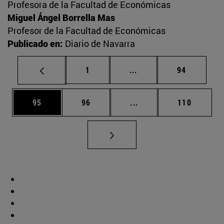
Profesora de la Facultad de Económicas
Miguel Ángel Borrella Mas
Profesor de la Facultad de Económicas
Publicado en:
Diario de Navarra
Página
Páginas intermedias Us
Página
1
...
94
Página
Página
Páginas intermedias U
Página
95
96
...
110