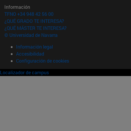
Información
TFNO +34 948 42 56 00
¿QUÉ GRADO TE INTERESA?
¿QUÉ MÁSTER TE INTERESA?
© Universidad de Navarra
Información legal
Accesibilidad
Configuración de cookies
Localizador de campus