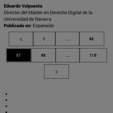
Eduardo Valpuesta
Director del Máster en Derecho Digital de la
Universidad de Navarra
Publicado en:
Expansión
Página
Páginas intermedias Us
Página
1
...
86
Página
Página
Páginas intermedias U
Página
87
88
...
110