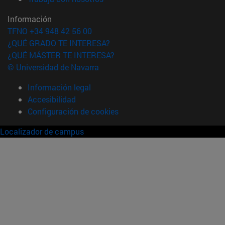
Información
TFNO +34 948 42 56 00
¿QUÉ GRADO TE INTERESA?
¿QUÉ MÁSTER TE INTERESA?
© Universidad de Navarra
Información legal
Accesibilidad
Configuración de cookies
Localizador de campus