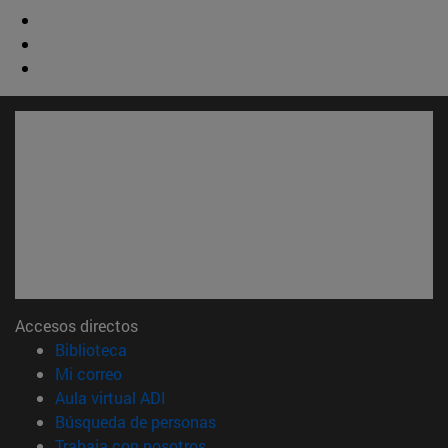
Accesos directos
(abre en nueva ventana)
Biblioteca
(abre en nueva ventana)
Mi correo
(abre en nueva ventana)
Aula virtual ADI
(abre en nueva ventana)
Búsqueda de personas
(abre en nueva ventana)
Trabaja con nosotros