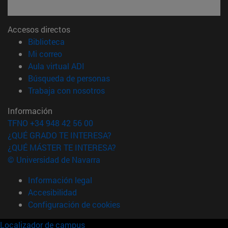
Accesos directos
(abre en nueva ventana)
Biblioteca
(abre en nueva ventana)
Mi correo
(abre en nueva ventana)
Aula virtual ADI
(abre en nueva ventana)
Búsqueda de personas
(abre en nueva ventana)
Trabaja con nosotros
Información
TFNO +34 948 42 56 00
¿QUÉ GRADO TE INTERESA?
¿QUÉ MÁSTER TE INTERESA?
© Universidad de Navarra
Información legal
Accesibilidad
Configuración de cookies
Localizador de campus