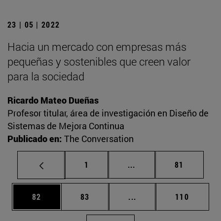
23 | 05 | 2022
Hacia un mercado con empresas más
pequeñas y sostenibles que creen valor
para la sociedad
Ricardo Mateo Dueñas
Profesor titular, área de investigación en Diseño de
Sistemas de Mejora Continua
Publicado en:
The Conversation
Página
Páginas intermedias Us
Página
1
...
81
Página
Página
Páginas intermedias U
Página
82
83
...
110