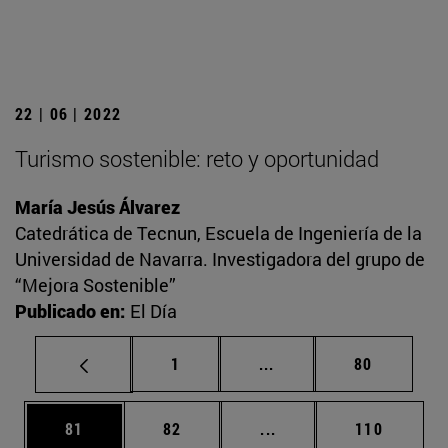
22 | 06 | 2022
Turismo sostenible: reto y oportunidad
María Jesús Álvarez
Catedrática de Tecnun, Escuela de Ingeniería de la
Universidad de Navarra. Investigadora del grupo de
“Mejora Sostenible”
Publicado en:
El Día
Página
Páginas intermedias Us
Página
1
...
80
Página
Página
Páginas intermedias U
Página
81
82
...
110