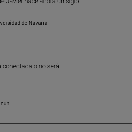
 de Javier hace ahora un siglo
iversidad de Navarra
rá conectada o no será
cnun