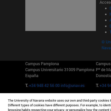
Acces
© Uni
Nava
Campus Pamplona
Campus 
Campus Universitario 31009 Pamplona
Pº de M
España
Donosti
T.
+34 948 42 56 00
info@unav.es
T.
+34 9
Campus Madrid (IESE)
Campus 
The University of Navarra website uses our own and third-party cookies 
Camino del Cerro Águila 3 28023
165 W 5
Different types of cookies have different purposes. For example, to identi
Madrid España
EE.UU
browsing habits respecting your privacy, or personalize how the content 