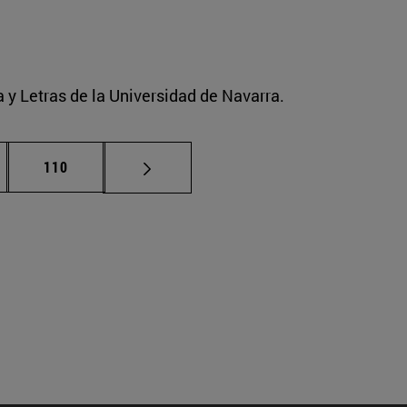
a y Letras de la Universidad de Navarra.
nas intermedias Use TAB para desplazarse.
Página
110