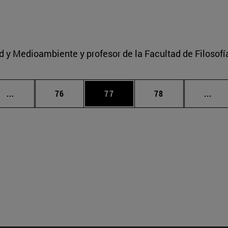
ad y Medioambiente y profesor de la Facultad de Filosofí
Páginas intermedias Use TAB para desplazarse.
Página
Página
Página
Pági
...
76
77
78
...