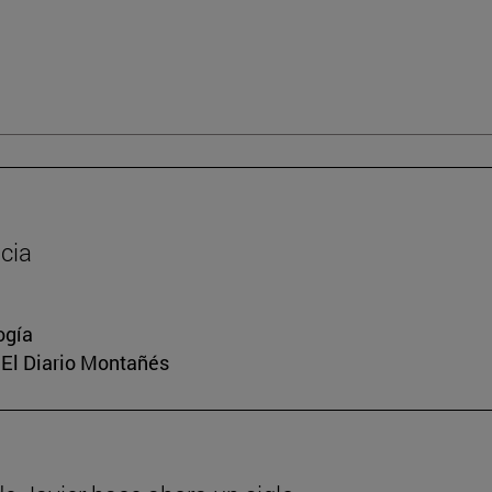
cia
ogía
, El Diario Montañés