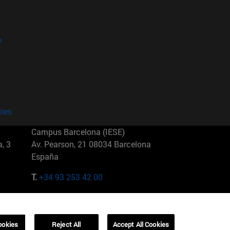
?
kies
Campus Barcelona (IESE)
, 3
Av. Pearson, 21 08034 Barcelona
España
T.
+34 93 253 42 00
Campus Sao Paulo (IESE)
5
Rua Martiniano de Carvalho, 573
01321001 Bela Vista Brasil
ookies
Reject All
Accept All Cookies