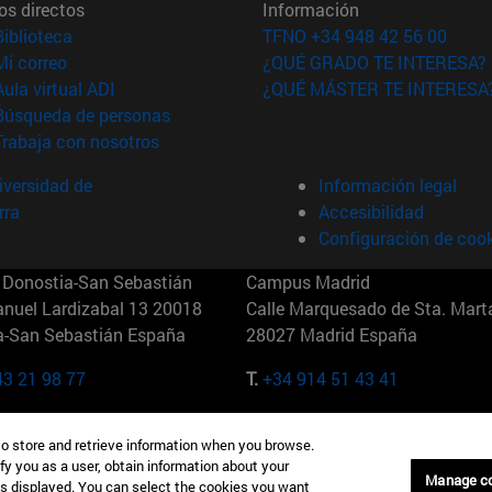
os directos
Información
(abre en nueva ventana)
Biblioteca
TFNO +34 948 42 56 00
(abre en nueva ventana)
Mi correo
¿QUÉ GRADO TE INTERESA?
(abre en nueva ventana)
Aula virtual ADI
¿QUÉ MÁSTER TE INTERESA
(abre en nueva ventana)
Búsqueda de personas
(abre en nueva ventana)
Trabaja con nosotros
versidad de
Información legal
rra
Accesibilidad
Configuración de coo
Donostia-San Sebastián
Campus Madrid
anuel Lardizabal 13 20018
Calle Marquesado de Sta. Marta
a-San Sebastián España
28027 Madrid España
43 21 98 77
T.
+34 914 51 43 41
Nueva York (IESE)
Campus Munich (IESE)
to store and retrieve information when you browse.
7th St 10019-2201 Nueva York
Maria-Theresia-Straße 15 8167
fy you as a user, obtain information about your
Múnich Alemania
Manage c
is displayed. You can select the cookies you want