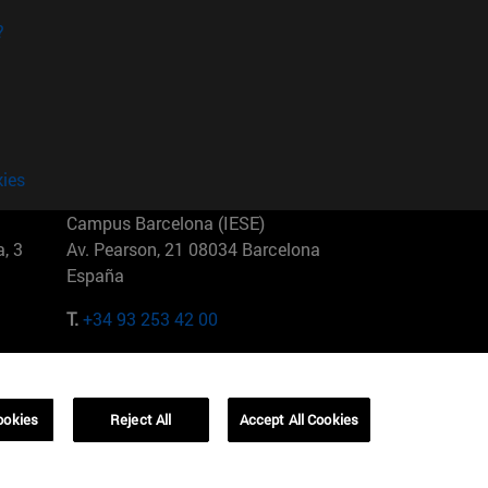
?
kies
Campus Barcelona (IESE)
, 3
Av. Pearson, 21 08034 Barcelona
España
T.
+34 93 253 42 00
Campus Sao Paulo (IESE)
5
Rua Martiniano de Carvalho, 573
01321001 Bela Vista Brasil
ookies
Reject All
Accept All Cookies
T.
+55 11 3177-8300