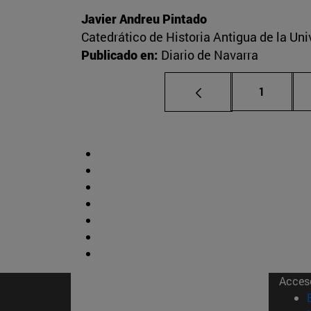
Javier Andreu Pintado
Catedrático de Historia Antigua de la Un
Publicado en:
Diario de Navarra
Página
1
Acces