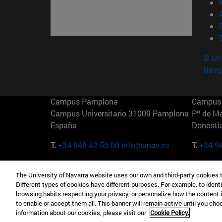
© Uni
Nava
Campus Pamplona
Campus 
Campus Universitario 31009 Pamplona
Pº de M
España
Donosti
T.
+34 948 42 56 00
info@unav.es
T.
+34 9
Campus Madrid (IESE)
Campus 
The University of Navarra website uses our own and third-party cookies 
Camino del Cerro Águila 3 28023
165 W 5
Different types of cookies have different purposes. For example, to identi
Madrid España
EE.UU
browsing habits respecting your privacy, or personalize how the content 
to enable or accept them all. This banner will remain active until you ch
T.
+34 912 11 30 00
T.
+1 64
information about our cookies, please visit our
Cookie Policy.