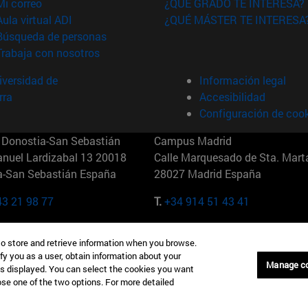
(abre en nueva ventana)
Mi correo
¿QUÉ GRADO TE INTERESA?
(abre en nueva ventana)
Aula virtual ADI
¿QUÉ MÁSTER TE INTERESA
(abre en nueva ventana)
Búsqueda de personas
(abre en nueva ventana)
Trabaja con nosotros
versidad de
Información legal
rra
Accesibilidad
Configuración de coo
Donostia-San Sebastián
Campus Madrid
anuel Lardizabal 13 20018
Calle Marquesado de Sta. Marta
a-San Sebastián España
28027 Madrid España
43 21 98 77
T.
+34 914 51 43 41
Nueva York (IESE)
Campus Munich (IESE)
to store and retrieve information when you browse.
7th St 10019-2201 Nueva York
Maria-Theresia-Straße 15 8167
fy you as a user, obtain information about your
Múnich Alemania
Manage c
is displayed. You can select the cookies you want
oose one of the two options. For more detailed
6 346 8850
T.
+49 89 24209790