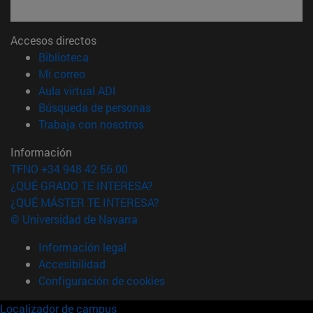
Accesos directos
(abre en nueva ventana)
Biblioteca
(abre en nueva ventana)
Mi correo
(abre en nueva ventana)
Aula virtual ADI
(abre en nueva ventana)
Búsqueda de personas
(abre en nueva ventana)
Trabaja con nosotros
Información
TFNO +34 948 42 56 00
¿QUÉ GRADO TE INTERESA?
¿QUÉ MÁSTER TE INTERESA?
© Universidad de Navarra
Información legal
Accesibilidad
Configuración de cookies
Localizador de campus