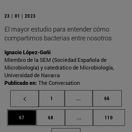
23 | 01 | 2023
El mayor estudio para entender cómo
compartimos bacterias entre nosotros
Ignacio López-Goñi
MIembro de la SEM (Sociedad Española de
Microbiología) y catedrático de Microbiología,
Universidad de Navarra
Publicado en:
The Conversation
Página
Páginas intermedias Us
Página
1
...
66
Página
Página
Páginas intermedias U
Página
67
68
...
110