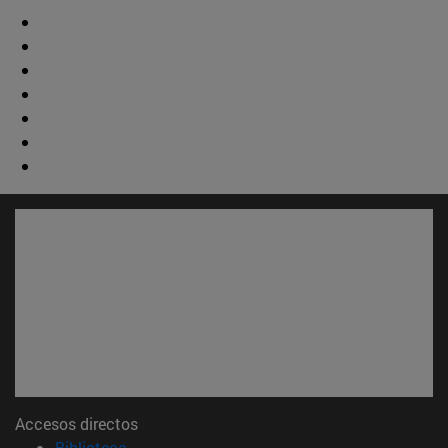
Accesos directos
(abre en nueva ventana)
Biblioteca