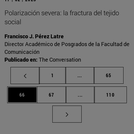
Polarización severa: la fractura del tejido
social
Francisco J. Pérez Latre
Director Académico de Posgrados de la Facultad de
Comunicación
Publicado en:
The Conversation
Página
Páginas intermedias Us
Página
1
...
65
Página
Página
Páginas intermedias U
Página
66
67
...
110