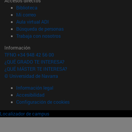
Accesos directos
(abre en nueva ventana)
Biblioteca
(abre en nueva ventana)
Mi correo
(abre en nueva ventana)
Aula virtual ADI
(abre en nueva ventana)
Búsqueda de personas
(abre en nueva ventana)
Trabaja con nosotros
Información
TFNO +34 948 42 56 00
¿QUÉ GRADO TE INTERESA?
¿QUÉ MÁSTER TE INTERESA?
© Universidad de Navarra
Información legal
Accesibilidad
Configuración de cookies
Localizador de campus