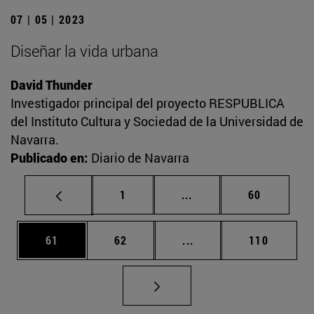
07 | 05 | 2023
Diseñar la vida urbana
David Thunder
Investigador principal del proyecto RESPUBLICA
del Instituto Cultura y Sociedad de la Universidad de
Navarra.
Publicado en:
Diario de Navarra
Página
Páginas intermedias Us
Página
1
...
60
Página
Página
Páginas intermedias U
Página
61
62
...
110