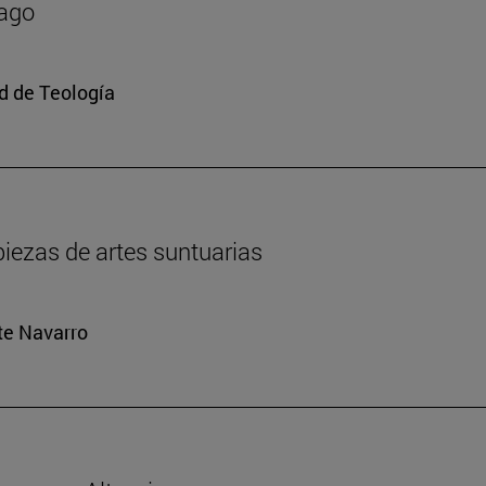
mago
ad de Teología
iezas de artes suntuarias
rte Navarro