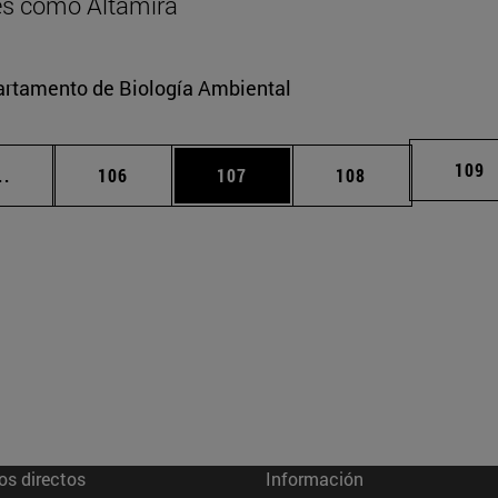
res como Altamira
partamento de Biología Ambiental
Pági
109
Páginas intermedias Use TAB para desplazarse.
Página
Página
Página
..
106
107
108
os directos
Información