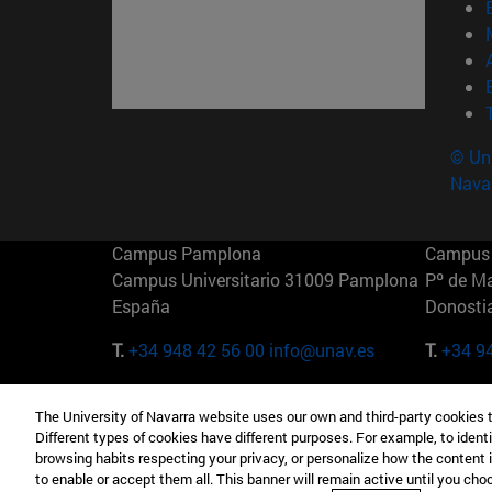
© Uni
Nava
Campus Pamplona
Campus 
Campus Universitario 31009 Pamplona
Pº de M
España
Donosti
T.
+34 948 42 56 00
info@unav.es
T.
+34 9
Campus Madrid (IESE)
Campus 
The University of Navarra website uses our own and third-party cookies 
Camino del Cerro Águila 3 28023
165 W 5
Different types of cookies have different purposes. For example, to identi
Madrid España
EE.UU
browsing habits respecting your privacy, or personalize how the content 
to enable or accept them all. This banner will remain active until you ch
T.
+34 912 11 30 00
T.
+1 64