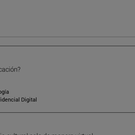
cación?
ogía
idencial Digital