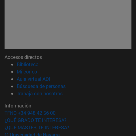
Accesos directos
(abre en nueva ventana)
Biblioteca
(abre en nueva ventana)
Mi correo
(abre en nueva ventana)
Aula virtual ADI
(abre en nueva ventana)
Búsqueda de personas
(abre en nueva ventana)
Trabaja con nosotros
Información
TFNO +34 948 42 56 00
¿QUÉ GRADO TE INTERESA?
¿QUÉ MÁSTER TE INTERESA?
© Universidad de Navarra