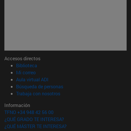
Accesos directos
(abre en nueva ventana)
Biblioteca
(abre en nueva ventana)
Mi correo
(abre en nueva ventana)
Aula virtual ADI
(abre en nueva ventana)
Búsqueda de personas
(abre en nueva ventana)
Trabaja con nosotros
Información
TFNO +34 948 42 56 00
¿QUÉ GRADO TE INTERESA?
¿QUÉ MÁSTER TE INTERESA?