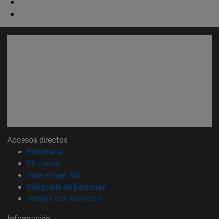
Accesos directos
(abre en nueva ventana)
Biblioteca
(abre en nueva ventana)
Mi correo
(abre en nueva ventana)
Aula virtual ADI
(abre en nueva ventana)
Búsqueda de personas
(abre en nueva ventana)
Trabaja con nosotros
Información