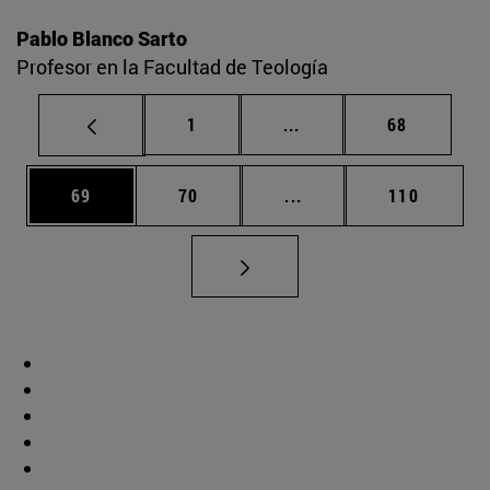
Pablo Blanco Sarto
Profesor en la Facultad de Teología
Página
Páginas intermedias Us
Página
1
...
68
Página
Página
Páginas intermedias U
Página
69
70
...
110