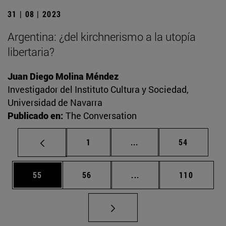
31 | 08 | 2023
Argentina: ¿del kirchnerismo a la utopía
libertaria?
Juan Diego Molina Méndez
Investigador del Instituto Cultura y Sociedad,
Universidad de Navarra
Publicado en:
The Conversation
Página
Páginas intermedias Us
Página
1
...
54
Página
Página
Páginas intermedias U
Página
55
56
...
110