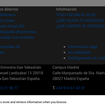
os directos
Información
(abre en nueva ventana)
Biblioteca
TFNO +34 948 42 56 00
(abre en nueva ventana)
Mi correo
¿QUÉ GRADO TE INTERESA?
(abre en nueva ventana)
Aula virtual ADI
¿QUÉ MÁSTER TE INTERESA
(abre en nueva ventana)
Búsqueda de personas
(abre en nueva ventana)
Trabaja con nosotros
versidad de
Información legal
rra
Accesibilidad
Configuración de coo
Donostia-San Sebastián
Campus Madrid
anuel Lardizabal 13 20018
Calle Marquesado de Sta. Marta
a-San Sebastián España
28027 Madrid España
43 21 98 77
T.
+34 914 51 43 41
Nueva York (IESE)
Campus Munich (IESE)
to store and retrieve information when you browse.
7th St 10019-2201 Nueva York
Maria-Theresia-Straße 15 8167