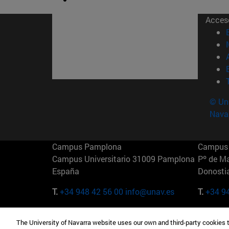
Acces
© Uni
Nava
Campus Pamplona
Campus 
Campus Universitario 31009 Pamplona
Pº de M
España
Donosti
T.
+34 948 42 56 00
info@unav.es
T.
+34 9
Campus Madrid (IESE)
Campus 
The University of Navarra website uses our own and third-party cookies 
Camino del Cerro Águila 3 28023
165 W 5