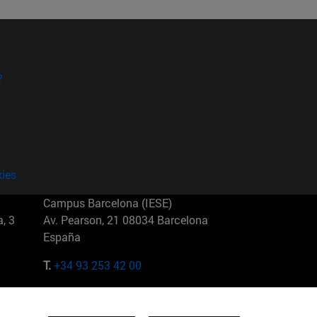
?
kies
Campus Barcelona (IESE)
, 3
Av. Pearson, 21 08034 Barcelona
España
T.
+34 93 253 42 00
Campus Sao Paulo (IESE)
5
Rua Martiniano de Carvalho, 573