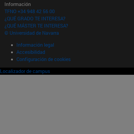
Información
TFNO +34 948 42 56 00
¿QUÉ GRADO TE INTERESA?
¿QUÉ MÁSTER TE INTERESA?
© Universidad de Navarra
Información legal
Accesibilidad
Configuración de cookies
Localizador de campus