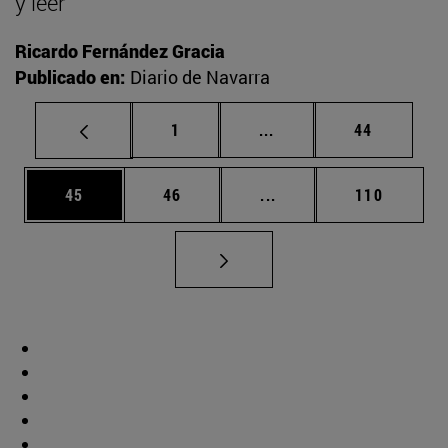
y leer
Ricardo Fernández Gracia
Publicado en:
Diario de Navarra
Página
Páginas intermedias Us
Página
1
...
44
Página
Página
Páginas intermedias U
Página
45
46
...
110