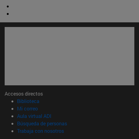
Accesos directos
(abre en nueva ventana)
Biblioteca
(abre en nueva ventana)
Mi correo
(abre en nueva ventana)
Aula virtual ADI
(abre en nueva ventana)
Búsqueda de personas
(abre en nueva ventana)
Trabaja con nosotros