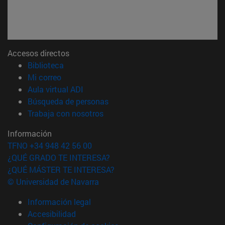
Accesos directos
(abre en nueva ventana)
Biblioteca
(abre en nueva ventana)
Mi correo
(abre en nueva ventana)
Aula virtual ADI
(abre en nueva ventana)
Búsqueda de personas
(abre en nueva ventana)
Trabaja con nosotros
Información
TFNO +34 948 42 56 00
¿QUÉ GRADO TE INTERESA?
¿QUÉ MÁSTER TE INTERESA?
© Universidad de Navarra
Información legal
Accesibilidad