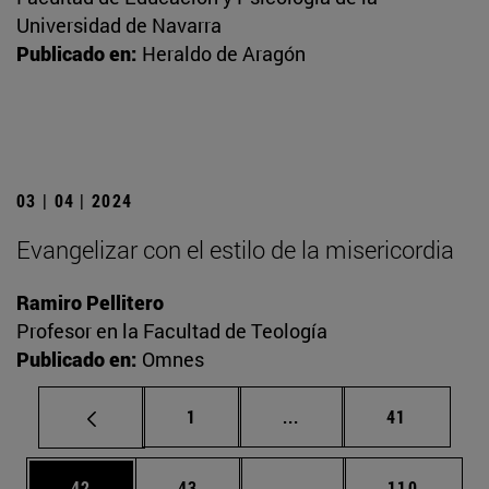
Universidad de Navarra
Publicado en:
Heraldo de Aragón
03 | 04 | 2024
Evangelizar con el estilo de la misericordia
Ramiro Pellitero
Profesor en la Facultad de Teología
Publicado en:
Omnes
Página
Páginas intermedias Us
Página
1
...
41
Página
Página
Páginas intermedias U
Página
42
43
...
110