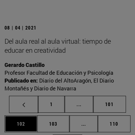
08 | 04 | 2021
Del aula real al aula virtual: tiempo de
educar en creatividad
Gerardo Castillo
Profesor Facultad de Educación y Psicología
Publicado en:
Diario del AltoAragón, El Diario
Montañés y Diario de Navarra
Página
Páginas intermedias Us
Página
1
...
101
Página
Página
Páginas intermedias 
Página
102
103
...
110