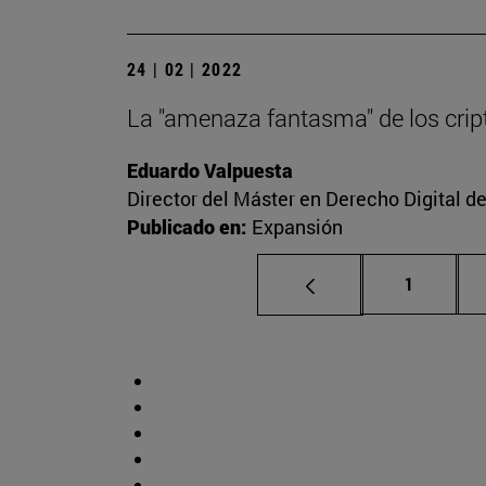
24 | 02 | 2022
La "amenaza fantasma" de los cript
Eduardo Valpuesta
Director del Máster en Derecho Digital d
Publicado en:
Expansión
Página
1