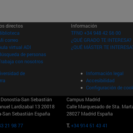
os directos
Información
(abre en nueva ventana)
Biblioteca
TFNO +34 948 42 56 00
(abre en nueva ventana)
Mi correo
¿QUÉ GRADO TE INTERESA?
(abre en nueva ventana)
Aula virtual ADI
¿QUÉ MÁSTER TE INTERESA
(abre en nueva ventana)
Búsqueda de personas
(abre en nueva ventana)
Trabaja con nosotros
versidad de
Información legal
rra
Accesibilidad
Configuración de coo
Donostia-San Sebastián
Campus Madrid
anuel Lardizabal 13 20018
Calle Marquesado de Sta. Marta
a-San Sebastián España
28027 Madrid España
43 21 98 77
T.
+34 914 51 43 41