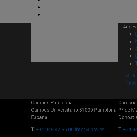
Acces
© Uni
Nava
Campus Pamplona
Campus 
Campus Universitario 31009 Pamplona
Pº de M
España
Donosti
T.
+34 948 42 56 00
info@unav.es
T.
+34 9