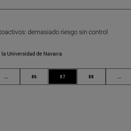
oactivos: demasiado riesgo sin control
e la Universidad de Navarra
Páginas intermedias Use TAB para desplazarse.
Página
Página
Página
Pági
...
86
87
88
...