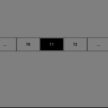
Páginas intermedias Use TAB para desplazarse.
Página
Página
Página
Pági
...
70
71
72
...