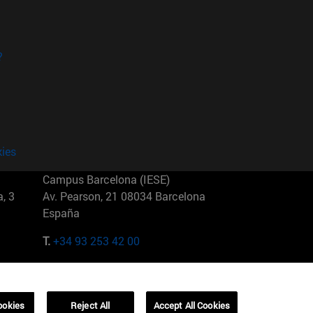
?
kies
Campus Barcelona (IESE)
, 3
Av. Pearson, 21 08034 Barcelona
España
T.
+34 93 253 42 00
Campus Sao Paulo (IESE)
5
Rua Martiniano de Carvalho, 573
01321001 Bela Vista Brasil
ookies
Reject All
Accept All Cookies