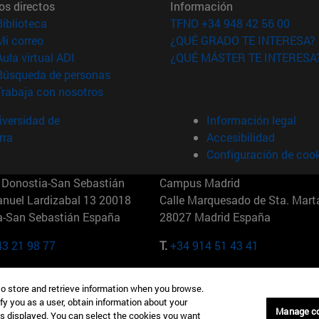
os directos
Información
(abre en nueva ventana)
Biblioteca
TFNO +34 948 42 56 00
(abre en nueva ventana)
Mi correo
¿QUÉ GRADO TE INTERESA?
(abre en nueva ventana)
Aula virtual ADI
¿QUÉ MÁSTER TE INTERESA
(abre en nueva ventana)
Búsqueda de personas
(abre en nueva ventana)
Trabaja con nosotros
versidad de
Información legal
rra
Accesibilidad
Configuración de coo
Donostia-San Sebastián
Campus Madrid
anuel Lardizabal 13 20018
Calle Marquesado de Sta. Marta
a-San Sebastián España
28027 Madrid España
43 21 98 77
T.
+34 914 51 43 41
Nueva York (IESE)
Campus Munich (IESE)
to store and retrieve information when you browse.
7th St 10019-2201 Nueva York
Maria-Theresia-Straße 15 8167
fy you as a user, obtain information about your
Múnich Alemania
Manage c
is displayed. You can select the cookies you want