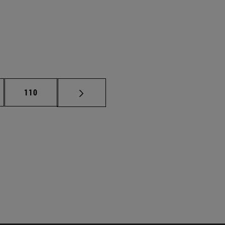
nas intermedias Use TAB para desplazarse.
Página
110