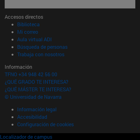
Accesos directos
(abre en nueva ventana)
Biblioteca
(abre en nueva ventana)
Mi correo
(abre en nueva ventana)
Aula virtual ADI
(abre en nueva ventana)
Búsqueda de personas
(abre en nueva ventana)
Trabaja con nosotros
Información
TFNO +34 948 42 56 00
¿QUÉ GRADO TE INTERESA?
¿QUÉ MÁSTER TE INTERESA?
© Universidad de Navarra
Información legal
Accesibilidad
Configuración de cookies
Localizador de campus