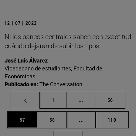
12 | 07 | 2023
Ni los bancos centrales saben con exactitud
cuándo dejarán de subir los tipos
José Luis Álvarez
Vicedecano de estudiantes, Facultad de
Económicas
Publicado en:
The Conversation
Página
Páginas intermedias Us
Página
1
...
56
Página
Página
Páginas intermedias U
Página
57
58
...
110