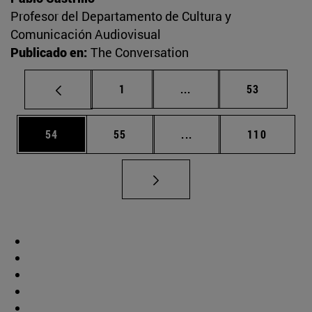
Profesor del Departamento de Cultura y
Comunicación Audiovisual
Publicado en:
The Conversation
Página
Páginas intermedias Us
Página
1
...
53
Página
Página
Páginas intermedias U
Página
54
55
...
110