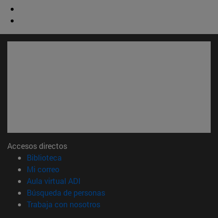
Accesos directos
(abre en nueva ventana)
Biblioteca
(abre en nueva ventana)
Mi correo
(abre en nueva ventana)
Aula virtual ADI
(abre en nueva ventana)
Búsqueda de personas
(abre en nueva ventana)
Trabaja con nosotros