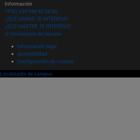
Información
TFNO +34 948 42 56 00
¿QUÉ GRADO TE INTERESA?
¿QUÉ MÁSTER TE INTERESA?
© Universidad de Navarra
Información legal
Accesibilidad
Configuración de cookies
Localizador de campus