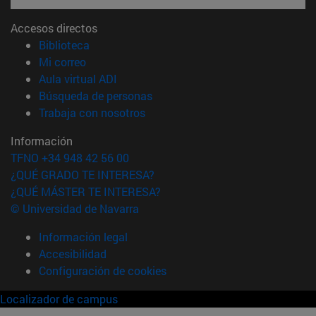
Accesos directos
(abre en nueva ventana)
Biblioteca
(abre en nueva ventana)
Mi correo
(abre en nueva ventana)
Aula virtual ADI
(abre en nueva ventana)
Búsqueda de personas
(abre en nueva ventana)
Trabaja con nosotros
Información
TFNO +34 948 42 56 00
¿QUÉ GRADO TE INTERESA?
¿QUÉ MÁSTER TE INTERESA?
© Universidad de Navarra
Información legal
Accesibilidad
Configuración de cookies
Localizador de campus