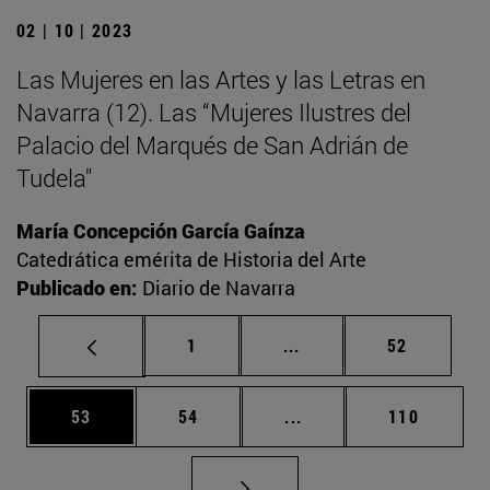
02 | 10 | 2023
Las Mujeres en las Artes y las Letras en
Navarra (12). Las “Mujeres Ilustres del
Palacio del Marqués de San Adrián de
Tudela"
María Concepción García Gaínza
Catedrática emérita de Historia del Arte
Publicado en:
Diario de Navarra
Página
Páginas intermedias Us
Página
1
...
52
Página
Página
Páginas intermedias U
Página
53
54
...
110