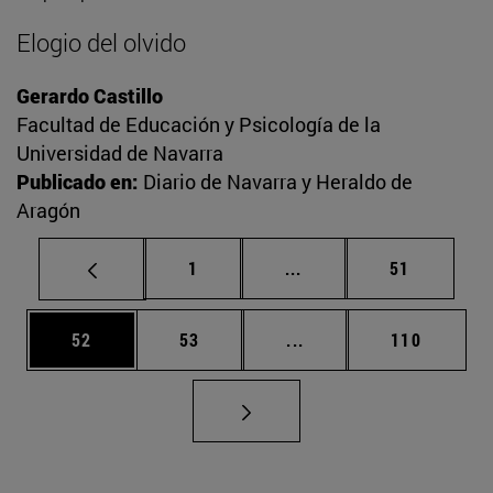
Elogio del olvido
Gerardo Castillo
Facultad de Educación y Psicología de la
Universidad de Navarra
Publicado en:
Diario de Navarra y Heraldo de
Aragón
Página
Páginas intermedias Us
Página
1
...
51
Página
Página
Páginas intermedias U
Página
52
53
...
110