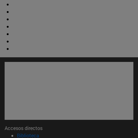
Accesos directos
(abre en nueva ventana)
Biblioteca