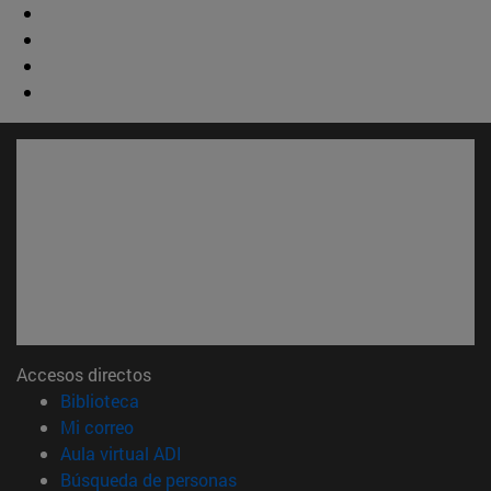
Accesos directos
(abre en nueva ventana)
Biblioteca
(abre en nueva ventana)
Mi correo
(abre en nueva ventana)
Aula virtual ADI
(abre en nueva ventana)
Búsqueda de personas