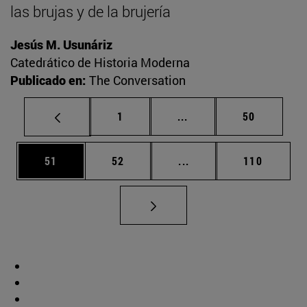
las brujas y de la brujería
Jesús M. Usunáriz
Catedrático de Historia Moderna
Publicado en:
The Conversation
Página
Páginas intermedias Us
Página
1
...
50
Página
Página
Páginas intermedias U
Página
51
52
...
110