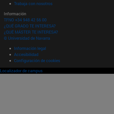
(abre en nueva ventana)
Trabaja con nosotros
Información
TFNO +34 948 42 56 00
¿QUÉ GRADO TE INTERESA?
¿QUÉ MÁSTER TE INTERESA?
© Universidad de Navarra
Información legal
Accesibilidad
Configuración de cookies
Localizador de campus