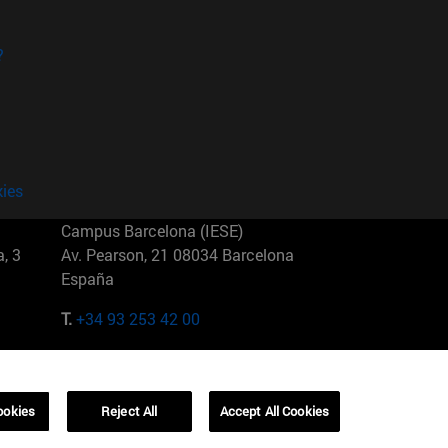
?
kies
Campus Barcelona (IESE)
, 3
Av. Pearson, 21 08034 Barcelona
España
T.
+34 93 253 42 00
Campus Sao Paulo (IESE)
5
Rua Martiniano de Carvalho, 573
01321001 Bela Vista Brasil
ookies
Reject All
Accept All Cookies
T.
+55 11 3177-8300