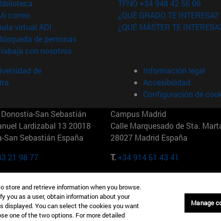
(abre en nueva ventana)
Biblioteca
TFNO +34 948 42 56 00
(abre en nueva ventana)
Mi correo
¿QUÉ GRADO TE INTERESA?
(abre en nueva ventana)
Aula virtual ADI
¿QUÉ MÁSTER TE INTERESA
(abre en nueva ventana)
Búsqueda de personas
(abre en nueva ventana)
Trabaja con nosotros
versidad de
Información legal
rra
Accesibilidad
Configuración de coo
Donostia-San Sebastián
Campus Madrid
anuel Lardizabal 13 20018
Calle Marquesado de Sta. Marta
a-San Sebastián España
28027 Madrid España
43 21 98 77
T.
+34 914 51 43 41
Nueva York (IESE)
Campus Munich (IESE)
to store and retrieve information when you browse.
7th St 10019-2201 Nueva York
Maria-Theresia-Straße 15 8167
fy you as a user, obtain information about your
Múnich Alemania
Manage c
is displayed. You can select the cookies you want
oose one of the two options. For more detailed
6 346 8850
T.
+49 89 24209790