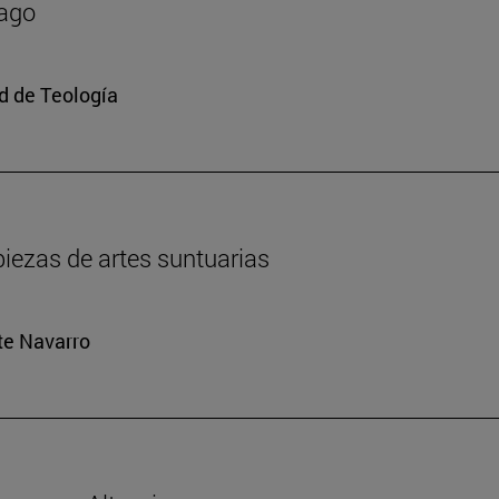
mago
ad de Teología
iezas de artes suntuarias
rte Navarro