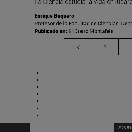
La Ciencia estudia la vida en luga
Enrique Baquero
Profesor de la Facultad de Ciencias. De
Publicado en:
El Diario Montañés
Página
1
.
Acces