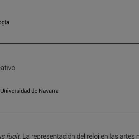
ogía
eativo
a Universidad de Navarra
 fugit
. La representación del reloj en las artes