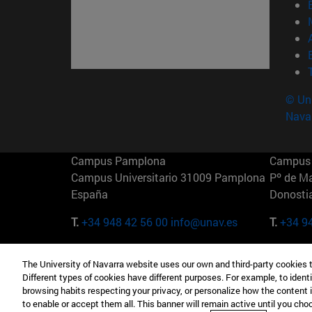
© Uni
Nava
Campus Pamplona
Campus 
Campus Universitario 31009 Pamplona
Pº de M
España
Donosti
T.
+34 948 42 56 00
info@unav.es
T.
+34 9
Campus Madrid (IESE)
Campus 
The University of Navarra website uses our own and third-party cookies 
Camino del Cerro Águila 3 28023
165 W 5
Different types of cookies have different purposes. For example, to identi
Madrid España
EE.UU
browsing habits respecting your privacy, or personalize how the content 
to enable or accept them all. This banner will remain active until you ch
T.
+34 912 11 30 00
T.
+1 64