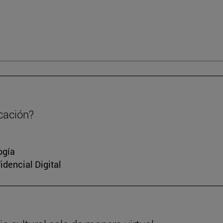
cación?
ogía
idencial Digital