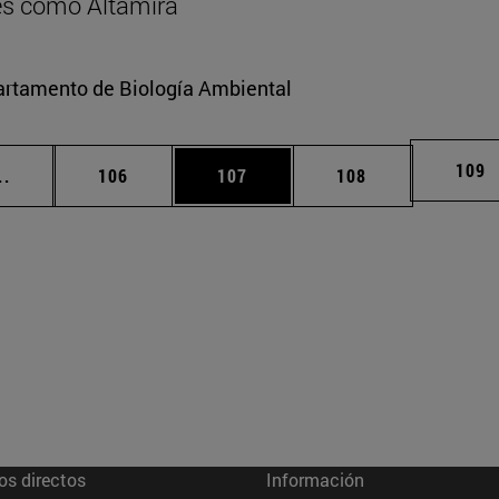
res como Altamira
partamento de Biología Ambiental
Pági
109
Páginas intermedias Use TAB para desplazarse.
Página
Página
Página
..
106
107
108
os directos
Información