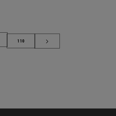
na
Página
110