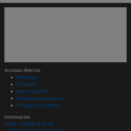
Accesos directos
(abre en nueva ventana)
Biblioteca
(abre en nueva ventana)
Mi correo
(abre en nueva ventana)
Aula virtual ADI
(abre en nueva ventana)
Búsqueda de personas
(abre en nueva ventana)
Trabaja con nosotros
Información
TFNO +34 948 42 56 00
¿QUÉ GRADO TE INTERESA?