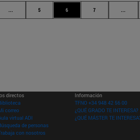
Páginas intermedias Use TAB para desplazarse.
Página
Página
Página
Págin
...
5
6
7
...
os directos
Información
(abre en nueva ventana)
Biblioteca
TFNO +34 948 42 56 00
(abre en nueva ventana)
Mi correo
¿QUÉ GRADO TE INTERESA?
(abre en nueva ventana)
Aula virtual ADI
¿QUÉ MÁSTER TE INTERESA
(abre en nueva ventana)
Búsqueda de personas
(abre en nueva ventana)
Trabaja con nosotros