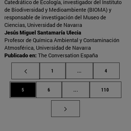
Catedrático de Ecología, investigador del Instituto
de Biodiversidad y Medioambiente (BIOMA) y
responsable de investigación del Museo de
Ciencias, Universidad de Navarra
Jesús Miguel Santamaría Ulecia
Profesor de Química Ambiental y Contaminación
Atmosférica, Universidad de Navarra
Publicado en:
The Conversation España
Página
Páginas intermedias U
Página
1
...
4
Página
Página
Páginas intermedias Use
Página
5
6
...
110