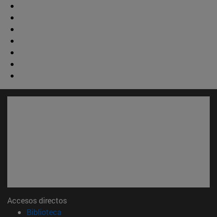
Accesos directos
(abre en nueva ventana)
Biblioteca