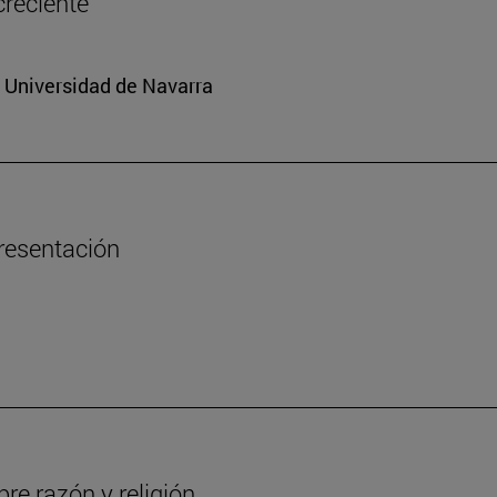
creciente
a Universidad de Navarra
presentación
re razón y religión