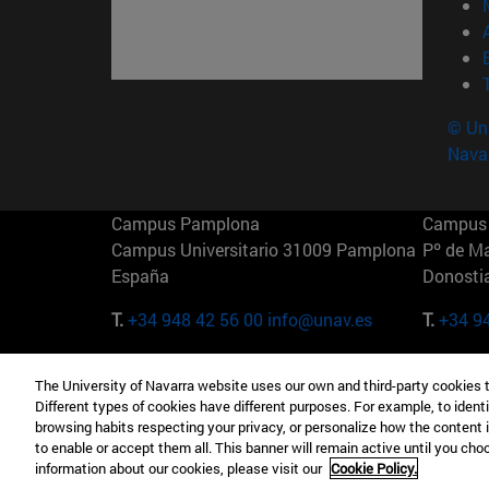
© Uni
Nava
Campus Pamplona
Campus 
Campus Universitario 31009 Pamplona
Pº de M
España
Donosti
T.
+34 948 42 56 00
info@unav.es
T.
+34 9
Campus Madrid (IESE)
Campus 
The University of Navarra website uses our own and third-party cookies 
Camino del Cerro Águila 3 28023
165 W 5
Different types of cookies have different purposes. For example, to identi
Madrid España
EE.UU
browsing habits respecting your privacy, or personalize how the content 
to enable or accept them all. This banner will remain active until you ch
T.
+34 912 11 30 00
T.
+1 64
information about our cookies, please visit our
Cookie Policy.