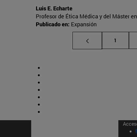
Luis E. Echarte
Profesor de Ética Médica y del Máster e
Publicado en:
Expansión
Página
1
Acces