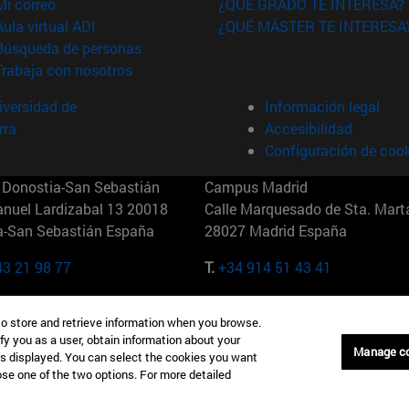
(abre en nueva ventana)
Mi correo
¿QUÉ GRADO TE INTERESA?
(abre en nueva ventana)
Aula virtual ADI
¿QUÉ MÁSTER TE INTERESA
(abre en nueva ventana)
Búsqueda de personas
(abre en nueva ventana)
Trabaja con nosotros
versidad de
Información legal
rra
Accesibilidad
Configuración de coo
Donostia-San Sebastián
Campus Madrid
anuel Lardizabal 13 20018
Calle Marquesado de Sta. Marta
a-San Sebastián España
28027 Madrid España
43 21 98 77
T.
+34 914 51 43 41
Nueva York (IESE)
Campus Munich (IESE)
to store and retrieve information when you browse.
7th St 10019-2201 Nueva York
Maria-Theresia-Straße 15 8167
fy you as a user, obtain information about your
Múnich Alemania
Manage c
is displayed. You can select the cookies you want
oose one of the two options. For more detailed
6 346 8850
T.
+49 89 24209790