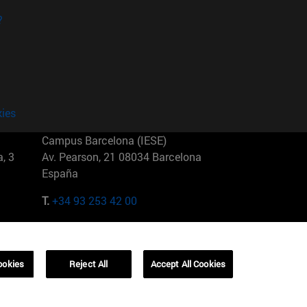
?
kies
Campus Barcelona (IESE)
, 3
Av. Pearson, 21 08034 Barcelona
España
T.
+34 93 253 42 00
Campus Sao Paulo (IESE)
5
Rua Martiniano de Carvalho, 573
01321001 Bela Vista Brasil
ookies
Reject All
Accept All Cookies
T.
+55 11 3177-8300