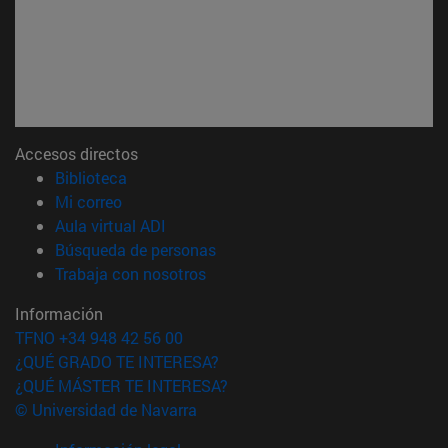
Accesos directos
(abre en nueva ventana)
Biblioteca
(abre en nueva ventana)
Mi correo
(abre en nueva ventana)
Aula virtual ADI
(abre en nueva ventana)
Búsqueda de personas
(abre en nueva ventana)
Trabaja con nosotros
Información
TFNO +34 948 42 56 00
¿QUÉ GRADO TE INTERESA?
¿QUÉ MÁSTER TE INTERESA?
© Universidad de Navarra