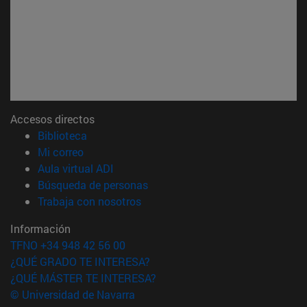
Accesos directos
(abre en nueva ventana)
Biblioteca
(abre en nueva ventana)
Mi correo
(abre en nueva ventana)
Aula virtual ADI
(abre en nueva ventana)
Búsqueda de personas
(abre en nueva ventana)
Trabaja con nosotros
Información
TFNO +34 948 42 56 00
¿QUÉ GRADO TE INTERESA?
¿QUÉ MÁSTER TE INTERESA?
© Universidad de Navarra