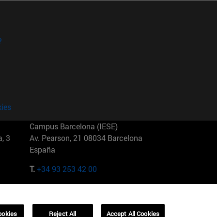
?
kies
Campus Barcelona (IESE)
, 3
Av. Pearson, 21 08034 Barcelona
España
T.
+34 93 253 42 00
Campus Sao Paulo (IESE)
5
Rua Martiniano de Carvalho, 573
01321001 Bela Vista Brasil
ookies
Reject All
Accept All Cookies