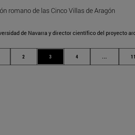
zón romano de las Cinco Villas de Aragón
versidad de Navarra y director científico del proyecto a
ágina
Página
Página
Página
Páginas int
P
2
3
4
...
1