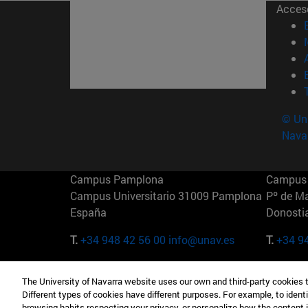
Acces
© Uni
Nava
Campus Pamplona
Campus 
Campus Universitario 31009 Pamplona
Pº de M
España
Donosti
T.
+34 948 42 56 00
info@unav.es
T.
+34 9
Campus Madrid (IESE)
Campus 
The University of Navarra website uses our own and third-party cookies 
Camino del Cerro Águila 3 28023
165 W 5
Different types of cookies have different purposes. For example, to identi
Madrid España
EE.UU
browsing habits respecting your privacy, or personalize how the content 