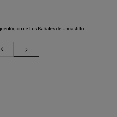
rqueológico de Los Bañales de Uncastillo
ermedias Use TAB para desplazarse.
ágina
10