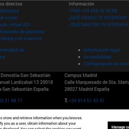
os directos
Información
(abre en nueva ventana)
Biblioteca
TFNO +34 948 42 56 00
(abre en nueva ventana)
Mi correo
¿QUÉ GRADO TE INTERESA?
(abre en nueva ventana)
Aula virtual ADI
¿QUÉ MÁSTER TE INTERESA
(abre en nueva ventana)
Búsqueda de personas
(abre en nueva ventana)
Trabaja con nosotros
versidad de
Información legal
rra
Accesibilidad
Configuración de coo
Donostia-San Sebastián
Campus Madrid
anuel Lardizabal 13 20018
Calle Marquesado de Sta. Marta
a-San Sebastián España
28027 Madrid España
43 21 98 77
T.
+34 914 51 43 41
Nueva York (IESE)
Campus Munich (IESE)
to store and retrieve information when you browse.
7th St 10019-2201 Nueva York
Maria-Theresia-Straße 15 8167
fy you as a user, obtain information about your
Múnich Alemania
Manage c
is displayed. You can select the cookies you want