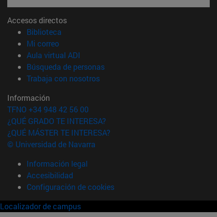
Accesos directos
(abre en nueva ventana)
Biblioteca
(abre en nueva ventana)
Mi correo
(abre en nueva ventana)
Aula virtual ADI
(abre en nueva ventana)
Búsqueda de personas
(abre en nueva ventana)
Trabaja con nosotros
Información
TFNO +34 948 42 56 00
¿QUÉ GRADO TE INTERESA?
¿QUÉ MÁSTER TE INTERESA?
© Universidad de Navarra
Información legal
Accesibilidad
Configuración de cookies
Localizador de campus