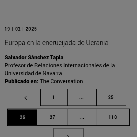
19 | 02 | 2025
Europa en la encrucijada de Ucrania
Salvador Sánchez Tapia
Profesor de Relaciones Internacionales de la
Universidad de Navarra
Publicado en:
The Conversation
Página
Páginas intermedias Us
Página
1
...
25
Página
Página
Páginas intermedias U
Página
26
27
...
110