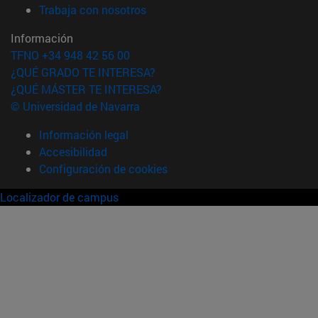
(abre en nueva ventana)
Trabaja con nosotros
Información
TFNO +34 948 42 56 00
¿QUÉ GRADO TE INTERESA?
¿QUÉ MÁSTER TE INTERESA?
© Universidad de Navarra
Información legal
Accesibilidad
Configuración de cookies
Localizador de campus