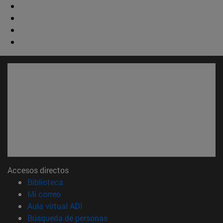
Accesos directos
(abre en nueva ventana)
Biblioteca
(abre en nueva ventana)
Mi correo
(abre en nueva ventana)
Aula virtual ADI
(abre en nueva ventana)
Búsqueda de personas