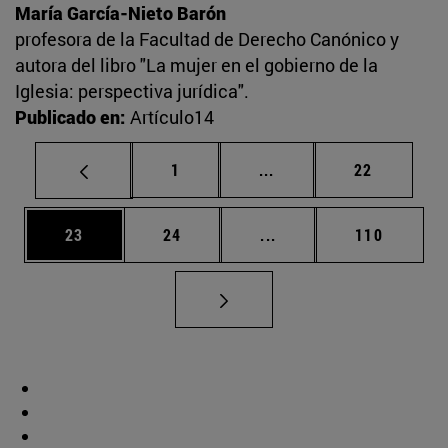
María García-Nieto Barón
profesora de la Facultad de Derecho Canónico y
autora del libro "La mujer en el gobierno de la
Iglesia: perspectiva jurídica".
Publicado en:
Artículo14
Página
Páginas intermedias Us
Página
1
...
22
Página
Página
Páginas intermedias U
Página
23
24
...
110